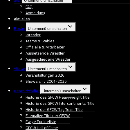
Start
Untermenü umschalten
FAQ
Anmeldung
Aktuelles
Roster
Untermenü umschalten
Wrestler
Teams & Stables
Offizielle & Mitarbeiter
Aussetzende Wrestler
Ausgeschiedene Wrestler
Shows
Untermenü umschalten
Veranstaltungen 2026
Showarchiv 2001-2025
Geschichtliches
Untermenü umschalten
Historie des GFCW Heavyweight Title
Historie des GFCW Intercontinental Title
Historie der GFCW Tag Team Title
Ehemalige Titel der GFCW
Ewige Punkteliste
GFCW Hall of Fame