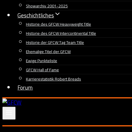
Showarchiv 2001-2025
Geschichtliches
Historie des GFCW Heavyweight Title
Historie des GFCW Intercontinental Title
Historie der GFCW Tag Team Title
Ehemalige Titel der GFCW
Ewige Punkteliste
GFCW Hall of Fame
Karrierestatistik Robert Breads
Forum