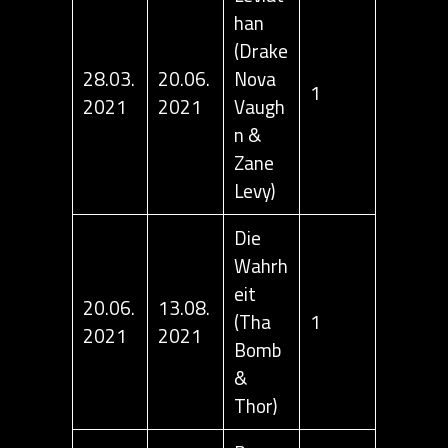
han
(Drake
28.03.
20.06.
Nova
1
2021
2021
Vaugh
n &
Zane
Levy)
Die
Wahrh
eit
20.06.
13.08.
(Tha
1
2021
2021
Bomb
&
Thor)