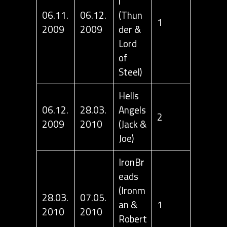
l
06.11.
06.12.
(Thun
1
2009
2009
der &
Lord
of
Steel)
Hells
06.12.
28.03.
Angels
2
2009
2010
(Jack &
Joe)
IronBr
eads
(Ironm
28.03.
07.05.
an &
1
2010
2010
Robert