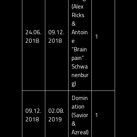
(Alex
Ricks
&
24.06.
09.12.
Antoin
1
2018
2018
e
“Brain
pain”
Schwa
nenbur
g)
Domin
ation
09.12.
02.08.
(Savior
1
2018
2019
&
Azreal)