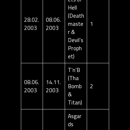
Hell
(Death
28.02.
08.06.
maste
1
2003
2003
r &
Devil’s
Proph
et)
T’n’B
(Tha
08.06.
14.11.
Bomb
2
2003
2003
&
Titan)
Asgar
ds