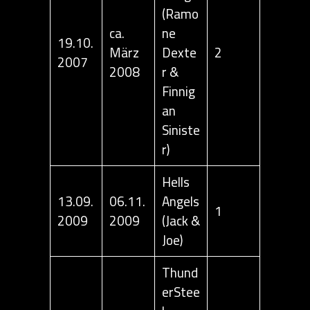
(Ramo
ca.
ne
19.10.
März
Dexte
2
2007
2008
r &
Finnig
an
Siniste
r)
Hells
13.09.
06.11.
Angels
1
2009
2009
(Jack &
Joe)
Thund
erStee