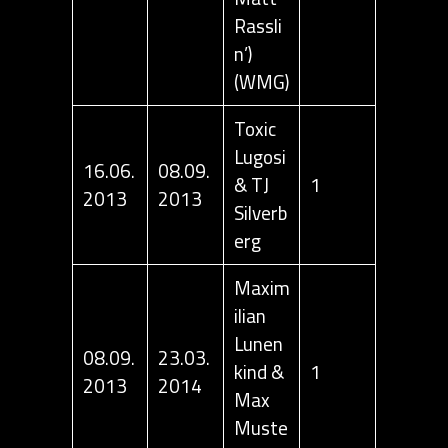
Rassli
n’)
(WMG)
Toxic
Lugosi
16.06.
08.09.
& TJ
1
2013
2013
Silverb
erg
Maxim
ilian
Lunen
08.09.
23.03.
kind &
1
2013
2014
Max
Muste