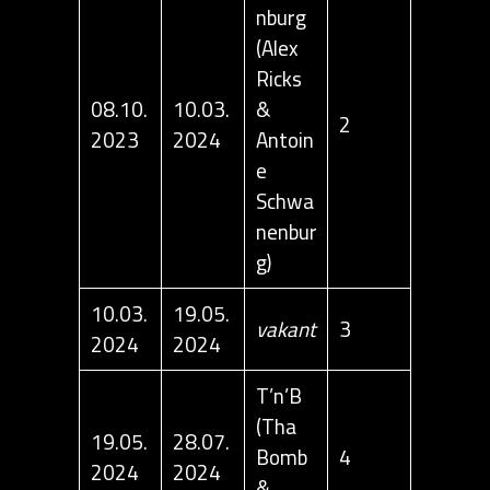
nburg
(Alex
Ricks
08.10.
10.03.
&
2
2023
2024
Antoin
e
Schwa
nenbur
g)
10.03.
19.05.
vakant
3
2024
2024
T’n’B
(Tha
19.05.
28.07.
Bomb
4
2024
2024
&