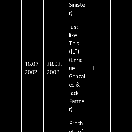
Siniste
r)
Just
like
This
(JLT)
(Enriq
16.07.
28.02.
ue
1
2002
2003
Gonzal
es &
Jack
Farme
r)
Proph
ets of