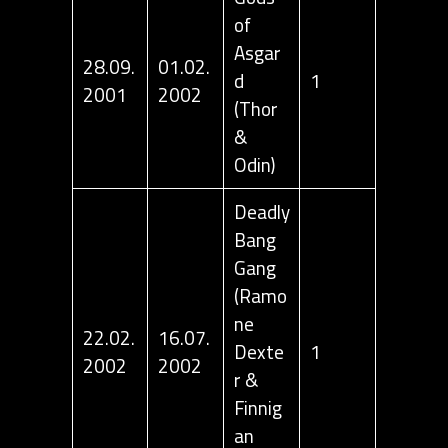
of
Asgar
28.09.
01.02.
d
1
2001
2002
(Thor
&
Odin)
Deadly
Bang
Gang
(Ramo
ne
22.02.
16.07.
Dexte
1
2002
2002
r &
Finnig
an