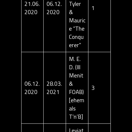
21.06.
06.12.
Tyler
1
2020
2020
&
Mauric
e “The
Conqu
erer”
M. E.
D. (Ill
Menit
06.12.
28.03.
&
3
2020
2021
FOAB)
[ehem
als
T’n’B]
Leviat