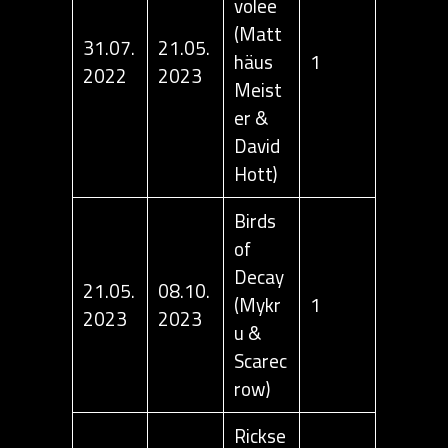
volee
(Matt
31.07.
21.05.
häus
1
2022
2023
Meist
er &
David
Hott)
Birds
of
Decay
21.05.
08.10.
(Mykr
1
2023
2023
u &
Scarec
row)
Rickse