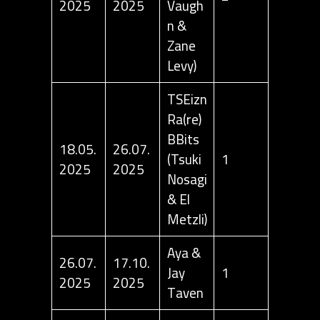
2025
2025
Vaugh
n &
Zane
Levy)
TSEizn
Ra(re)
BBits
18.05.
26.07.
(Tsuki
1
2025
2025
Nosagi
& El
Metzli)
Aya &
26.07.
17.10.
Jay
1
2025
2025
Taven