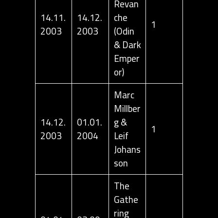
Revan
14.11.
14.12.
che
1
2003
2003
(Odin
& Dark
Emper
or)
Marc
Millber
14.12.
01.01.
g &
1
2003
2004
Leif
Johans
son
The
Gathe
ring