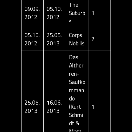
The
09.09.
05.10.
Suburb
1
2012
2012
s
05.10.
25.05.
Corps
2
2012
2013
Nobilis
Das
Alther
ren-
Saufko
mman
do
25.05.
16.06.
(Kurt
1
2013
2013
Schmi
dt &
Matt