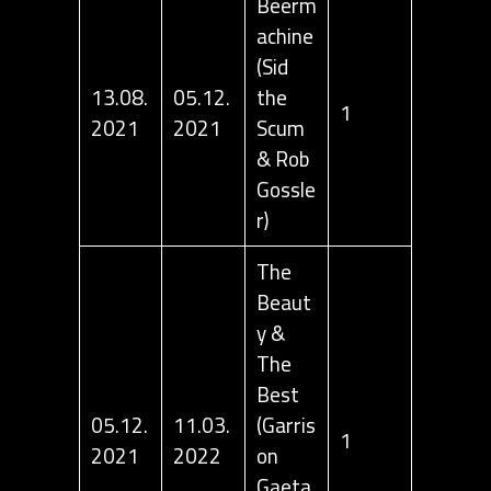
Beerm
achine
(Sid
13.08.
05.12.
the
1
2021
2021
Scum
& Rob
Gossle
r)
The
Beaut
y &
The
Best
05.12.
11.03.
(Garris
1
2021
2022
on
Gaeta