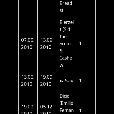
Bread
s)
Bierzel
t (Sid
the
07.05.
13.08.
Scum
1
2010
2010
&
Cashe
w)
13.08.
19.09.
vakant
1
2010
2010
Dicio
(Emilio
19.09.
05.12.
Fernan
1
2010
2010