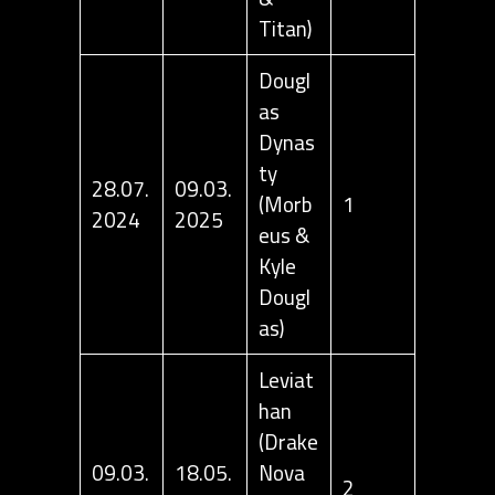
Titan)
Dougl
as
Dynas
ty
28.07.
09.03.
(Morb
1
2024
2025
eus &
Kyle
Dougl
as)
Leviat
han
(Drake
09.03.
18.05.
Nova
2