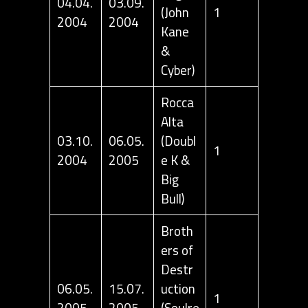
04.04.
03.09.
(John
1
2004
2004
Kane
&
Cyber)
Rocca
Alta
03.10.
06.05.
(Doubl
1
2004
2005
e K &
Big
Bull)
Broth
ers of
Destr
06.05.
15.07.
uction
1