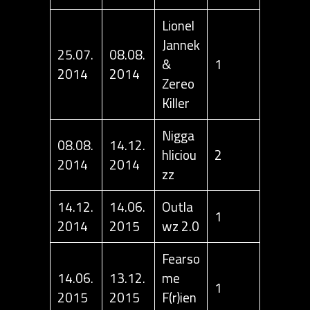
Lionel
Jannek
25.07.
08.08.
&
1
2014
2014
Zereo
Killer
Nigga
08.08.
14.12.
hliciou
2
2014
2014
zz
14.12.
14.06.
Outla
1
2014
2015
wz 2.0
Fearso
14.06.
13.12.
me
1
2015
2015
F(r)ien