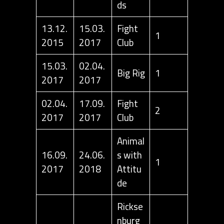
ds
13.12.
15.03.
Fight
1
2015
2017
Club
15.03.
02.04.
Big Rig
1
2017
2017
02.04.
17.09.
Fight
2
2017
2017
Club
Animal
16.09.
24.06.
s with
1
2017
2018
Attitu
de
Rickse
nburg