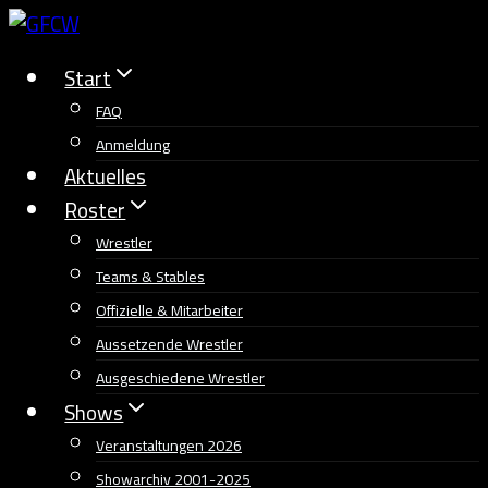
Zum
Inhalt
Start
springen
FAQ
Anmeldung
Aktuelles
Roster
Wrestler
Teams & Stables
Offizielle & Mitarbeiter
Aussetzende Wrestler
Ausgeschiedene Wrestler
Shows
Veranstaltungen 2026
Showarchiv 2001-2025