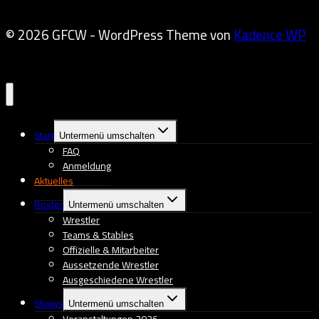
© 2026 GFCW - WordPress Theme von
Kadence WP
Start
Untermenü umschalten
FAQ
Anmeldung
Aktuelles
Roster
Untermenü umschalten
Wrestler
Teams & Stables
Offizielle & Mitarbeiter
Aussetzende Wrestler
Ausgeschiedene Wrestler
Shows
Untermenü umschalten