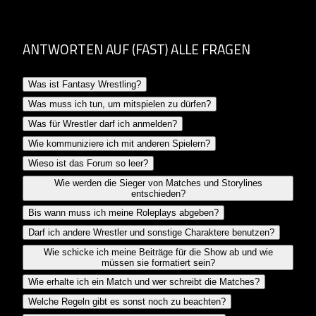
ANTWORTEN AUF (FAST) ALLE FRAGEN
Was ist Fantasy Wrestling?
Was muss ich tun, um mitspielen zu dürfen?
Was für Wrestler darf ich anmelden?
Wie kommuniziere ich mit anderen Spielern?
Wieso ist das Forum so leer?
Wie werden die Sieger von Matches und Storylines
entschieden?
Bis wann muss ich meine Roleplays abgeben?
Darf ich andere Wrestler und sonstige Charaktere benutzen?
Wie schicke ich meine Beiträge für die Show ab und wie
müssen sie formatiert sein?
Wie erhalte ich ein Match und wer schreibt die Matches?
Welche Regeln gibt es sonst noch zu beachten?