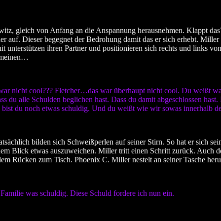
hwitz, gleich von Anfang an die Anspannung herausnehmen. Klappt das
er auf. Dieser begegnet der Bedrohung damit das er sich erhebt. Miller 
 unterstützen ihren Partner und positionieren sich rechts und links von 
 meinen…
ar nicht cool??? Fletcher…das war überhaupt nicht cool. Du weißt was
ass du alle Schulden beglichen hast. Dass du damit abgeschlossen hast.
ist du noch etwas schuldig. Und du weißt wie wir sowas innerhalb der
tsächlich bilden sich Schweißperlen auf seiner Stirn. So hat er sich sein
einem Blick etwas auszuweichen. Miller tritt einen Schritt zurück. Auc
 dem Rücken zum Tisch. Phoenix C. Miller nestelt an seiner Tasche herum
amilie was schuldig. Diese Schuld fordere ich nun ein.