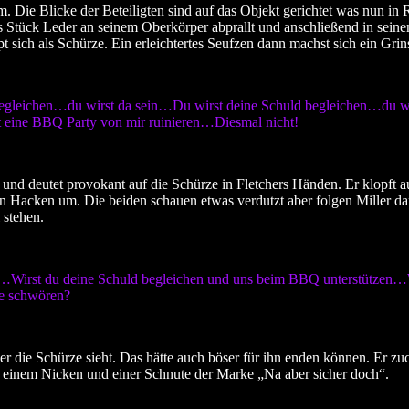
m. Die Blicke der Beteiligten sind auf das Objekt gerichtet was nun in R
as Stück Leder an seinem Oberkörper abprallt und anschließend in seinen
 sich als Schürze. Ein erleichtertes Seufzen dann machst sich ein Grins
egleichen…du wirst da sein…Du wirst deine Schuld begleichen…du wi
t eine BBQ Party von mir ruinieren…Diesmal nicht!
s und deutet provokant auf die Schürze in Fletchers Händen. Er klopft 
den Hacken um. Die beiden schauen etwas verdutzt aber folgen Miller d
 stehen.
r…Wirst du deine Schuld begleichen und uns beim BBQ unterstützen…W
eue schwören?
 er die Schürze sieht. Das hätte auch böser für ihn enden können. Er zu
t einem Nicken und einer Schnute der Marke „Na aber sicher doch“.