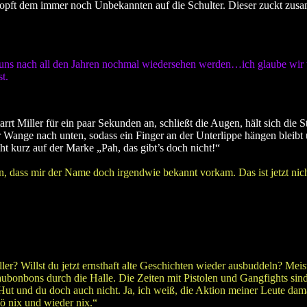
lopft dem immer noch Unbekannten auf die Schulter. Dieser zuckt zusam
ns nach all den Jahren nochmal wiedersehen werden…ich glaube wir w
t.
rrt Miller für ein paar Sekunden an, schließt die Augen, hält sich die St
er Wange nach unten, sodass ein Finger an der Unterlippe hängen bleibt 
ht kurz auf der Marke „Pah, das gibt’s doch nicht!“
n, dass mir der Name doch irgendwie bekannt vorkam. Das ist jetzt nic
ller? Willst du jetzt ernsthaft alte Geschichten wieder ausbuddeln? Me
onbons durch die Halle. Die Zeiten mit Pistolen und Gangfights sind 
t und du doch auch nicht. Ja, ich weiß, die Aktion meiner Leute damal
 nix und wieder nix.“