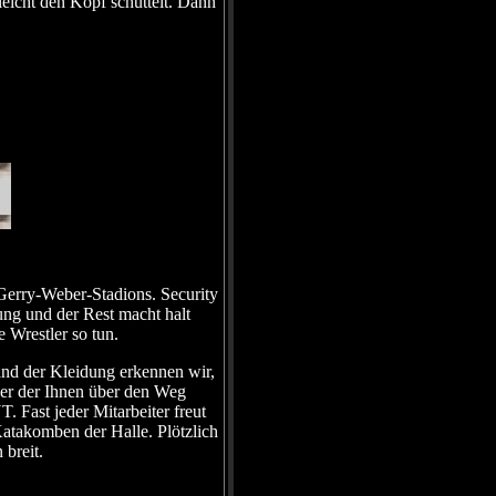
leicht den Kopf schüttelt. Dann
Gerry-Weber-Stadions. Security
ung und der Rest macht halt
 Wrestler so tun.
hand der Kleidung erkennen wir,
eder der Ihnen über den Weg
Fast jeder Mitarbeiter freut
Katakomben der Halle. Plötzlich
 breit.