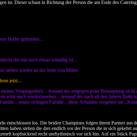
en ist. Dieser schaut in Richtung der Person die am Ende des Catering
eren Helfer gefunden…
deckt der mir noch etwas schuldig ist…
 stehen wieder an der Seite von Miller.
denn jetzt…
meiner Vergangenheit…Jemand der entgegen jeder Behauptung nicht al
sein wird mich wiederzusehen…Jemand der nach all den Jahren Buße 
amilie…seiner richtigen Familie…diese Schulden vergehen nie...K
efeln entschlossen los. Die beiden Champions folgen ihrem Partner aus 
tten haben stehen die drei endlich vor der Person die in sich gekehrt 
murmelt kopfnickend recht unrhythmisch vor sich hin. Auf ein Stück Papi