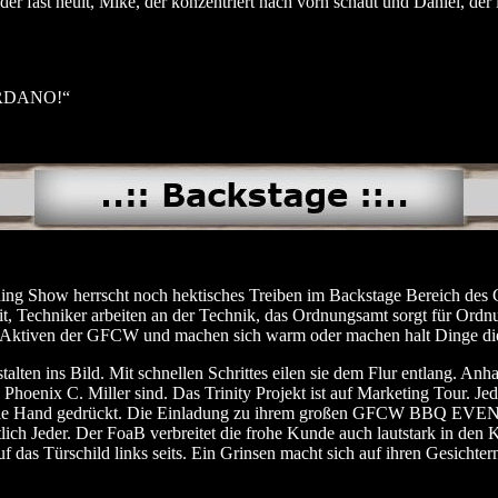
er fast heult, Mike, der konzentriert nach vorn schaut und Daniel, der 
RDANO!“
ng Show herrscht noch hektisches Treiben im Backstage Bereich des 
eit, Techniker arbeiten an der Technik, das Ordnungsamt sorgt für Ordn
ie Aktiven der GFCW und machen sich warm oder machen halt Dinge die
stalten ins Bild. Mit schnellen Schrittes eilen sie dem Flur entlang. An
 Phoenix C. Miller sind. Das Trinity Projekt ist auf Marketing Tour. J
 die Hand gedrückt. Die Einladung zu ihrem großen GFCW BBQ EVENT. 
tlich Jeder. Der FoaB verbreitet die frohe Kunde auch lautstark in den 
f das Türschild links seits. Ein Grinsen macht sich auf ihren Gesichtern