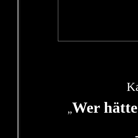
Ka
Wer hätte
„