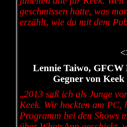
jubelten alle für Keek. Weil
geschmissen hatte, was man
erzählt, wie du mit dem Pu
<
Lennie Taiwo, GFCW P
Gegner von Keek 
„
2013 saß ich als Junge vor
Keek. Wir hockten am PC, h
Programm bei den Shows mi
über WhatsApp geschickt, w