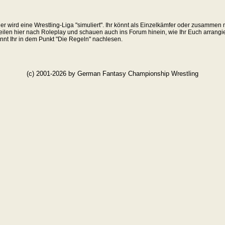
Hier wird eine Wrestling-Liga "simuliert". Ihr könnt als Einzelkämfer oder zusamme
ilen hier nach Roleplay und schauen auch ins Forum hinein, wie Ihr Euch arrangie
nnt Ihr in dem Punkt "Die Regeln" nachlesen.
(c) 2001-2026 by German Fantasy Championship Wrestling